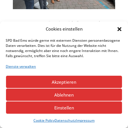
Am Karsamstag präsentiert sich die SPD an der
Cookies einstellen
Volksbank mit ihrem Osterstand.
SPD Bad Ems würde gerne mit externen Diensten personenbezogene
Daten verarbeiten. Dies ist für die Nutzung der Website nicht
notwendig, ermöglicht aber eine noch engere Interaktion mit Ihnen.
Falls gewünscht, treffen Sie bitte eine Auswahl.
Impressum
Datenschutz
Cookie Policy (EU)
Dienste verwalten
© 2021 Webseitenbetreiber
Akzeptieren
Design and CMS by
FeldmannServices e.K.
Ablehnen
Einstellen
Cookie Policy
Datenschutz
Impressum