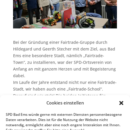
Bei der Gründung einer Fairtrade-Gruppe durch
Hildegard und Geerth Stecher mit dem Ziel, aus Bad
Ems eine besondere Stadt, nämlich „Fairtrade-
Town“, zu installieren, war der SPD-Ortsverein von
Anfang an mit ganzem Herzen und mit Begeisterung
dabei.
Im Laufe der Jahre entstand nicht nur eine Fairtrade-
Stadt, wir haben auch eine „Fairtrade-School“.
Darauf sind wir stolz! Die beiden Initiatoren für
Fairtrade in unserer Stadt, das Ehepaar Stecher,
Cookies einstellen
haben nun die Leitung an Rüdiger Glodeck und
SPD Bad Ems würde gerne mit externen Diensten personenbezogene
seine Mitstreiterin Malin Müller (Bildmitte)
Daten verarbeiten. Dies ist für die Nutzung der Website nicht
abgegeben. Wir danken für die herausragende
notwendig, ermöglicht aber eine noch engere Interaktion mit Ihnen.
Arbeit von Stechers und wünschen dem Team