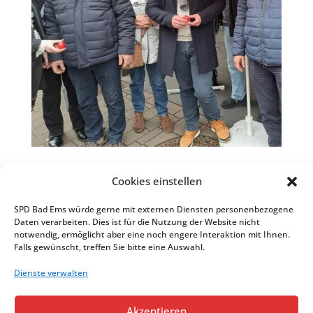
Am Karsamstag verteilte der Ortsverein SPD-rote
Cookies einstellen
Bio-Ostereier, die gerne entgegengenommen
SPD Bad Ems würde gerne mit externen Diensten personenbezogene
wurden. Das angenehme Wetter brachte nicht nur
Daten verarbeiten. Dies ist für die Nutzung der Website nicht
viele Emser und Gäste auf die Straße; man war auch
notwendig, ermöglicht aber eine noch engere Interaktion mit Ihnen.
zu Gesprächen und eifrigen Diskussionen bereit. Ein
Falls gewünscht, treffen Sie bitte eine Auswahl.
gelungener Osterstand und Einstieg in unseren
Dienste verwalten
Kommunalwahlkampf!
Akzeptieren